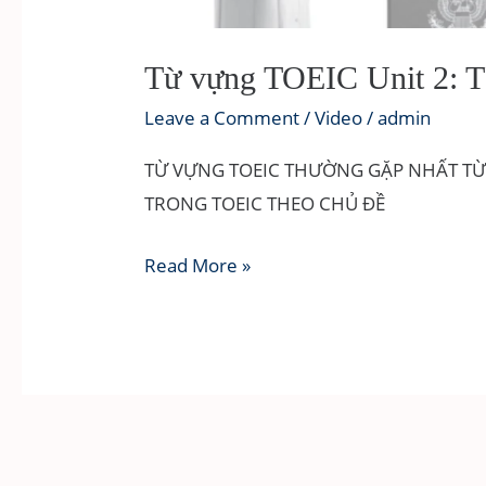
Từ vựng TOEIC Unit 2:
Leave a Comment
/
Video
/
admin
TỪ VỰNG TOEIC THƯỜNG GẶP NHẤT TỪ
TRONG TOEIC THEO CHỦ ĐỀ
Từ
Read More »
vựng
TOEIC
Unit
2:
TRAVEL