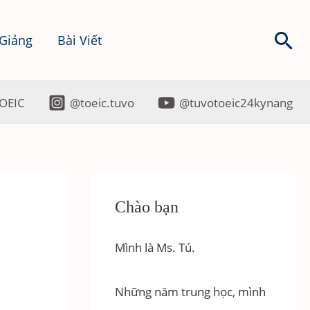
Sea
 Giảng
Bài Viết
OEIC
@toeic.tuvo
@tuvotoeic24kynang
Chào bạn
Mình là Ms. Tú.
Những năm trung học, mình