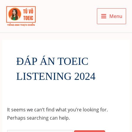
Skip
to
Menu
content
Main
Menu
ĐÁP ÁN TOEIC
LISTENING 2024
It seems we can’t find what you’re looking for.
Perhaps searching can help.