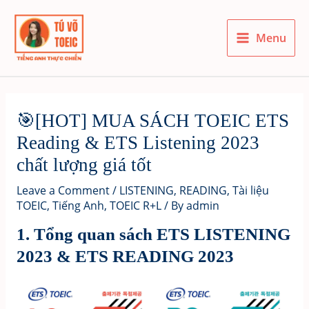
Skip
to
Menu
content
Main
Menu
🎯[HOT] MUA SÁCH TOEIC ETS
Reading & ETS Listening 2023
chất lượng giá tốt
Leave a Comment
/
LISTENING
,
READING
,
Tài liệu
TOEIC
,
Tiếng Anh
,
TOEIC R+L
/ By
admin
1. Tổng quan sách ETS LISTENING
2023 & ETS READING 2023