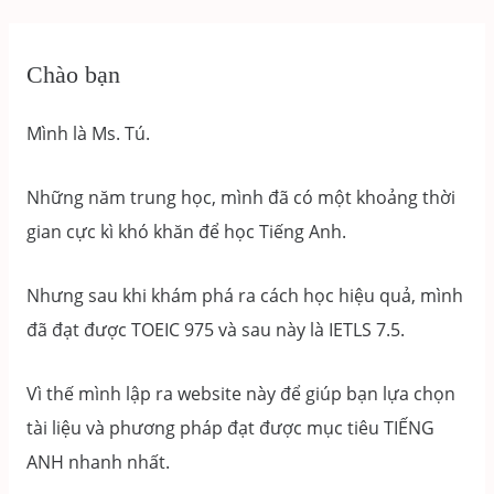
pagination
ước
mình
Chào bạn
đã
biết
Mình là Ms. Tú.
khi
bắt
Những năm trung học, mình đã có một khoảng thời
đầu
gian cực kì khó khăn để học Tiếng Anh.
học
TOEIC
Nhưng sau khi khám phá ra cách học hiệu quả, mình
đã đạt được TOEIC 975 và sau này là IETLS 7.5.
Vì thế mình lập ra website này để giúp bạn lựa chọn
tài liệu và phương pháp đạt được mục tiêu TIẾNG
ANH nhanh nhất.