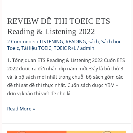
chi
Playlist
tiết
tự
từ
học
REVIEW ĐỀ THI TOEIC ETS
vựng
TOEIC
Reading & Listening 2022
bài
LISTENING
2 Comments
/
LISTENING
,
READING
,
sách
,
Sách học
tập
–
Toeic
,
Tài liệu TOEIC
,
TOEIC R+L
/
admin
PART
1. Tổng quan ETS Reading & Listening 2022 Cuốn ETS
1
2022 được ra đời nhân dịp năm mới. Đây là bộ thứ 3
và là bộ sách mới nhất trong chuỗi bộ sách gồm các
đề thi sát đề thi thực nhất. Cuốn sách được YBM –
đơn vị khảo thí viết đề cho kì
REVIEW
Read More »
ĐỀ
THI