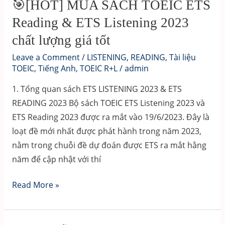
2023
🎯[HOT] MUA SÁCH TOEIC ETS
LISTENING
Reading & ETS Listening 2023
TEST
chất lượng giá tốt
1
-
Leave a Comment
/
LISTENING
,
READING
,
Tài liệu
TOEIC
,
Tiếng Anh
,
TOEIC R+L
/
admin
>
TEST
1. Tổng quan sách ETS LISTENING 2023 & ETS
10
READING 2023 Bộ sách TOEIC ETS Listening 2023 và
PART
ETS Reading 2023 được ra mắt vào 19/6/2023. Đây là
1
loạt đề mới nhất được phát hành trong năm 2023,
nằm trong chuỗi đề dự đoán được ETS ra mắt hằng
năm để cập nhật với thí
🎯
Read More »
[HOT]
MUA