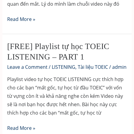
quan đến mắt. Lý do mình làm chuỗi video này đó
Hướng
Read More »
dẫn
tự
học
[FREE] Playlist tự học TOEIC
TOEIC
LISTENING – PART 1
LISTENING
Leave a Comment
/
LISTENING
,
Tài liệu TOEIC
/
admin
PART
1
Playlist video tự học TOEIC LISTENING cực thích hợp
(Phần
cho các bạn “mất gốc, tự học từ đầu TOEIC” với vốn
1)
từ vựng còn ít và khả năng nghe còn kém Video này
từng
sẽ là nơi bạn học được hết nhen. Bài học này cực
bước
thích hợp cho các bạn “mất gốc, tự học từ
đầy
đủ
[FREE]
Read More »