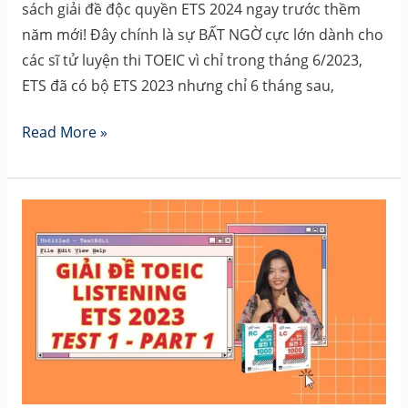
sách giải đề độc quyền ETS 2024 ngay trước thềm
năm mới! Đây chính là sự BẤT NGỜ cực lớn dành cho
các sĩ tử luyện thi TOEIC vì chỉ trong tháng 6/2023,
ETS đã có bộ ETS 2023 nhưng chỉ 6 tháng sau,
[HOT!!!]–
Read More »
ĐÃ
CÓ
SÁCH
ETS
2024
tại
Việt
Nam