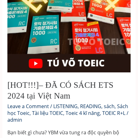
TRỌN
BỘ
4
PART
[HOT!!!]– ĐÃ CÓ SÁCH ETS
2024 tại Việt Nam
Leave a Comment
/
LISTENING
,
READING
,
sách
,
Sách
học Toeic
,
Tài liệu TOEIC
,
Toeic 4 kĩ năng
,
TOEIC R+L
/
admin
Bạn biết gì chưa? YBM vừa tung ra độc quyền bộ