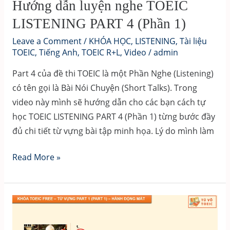
SÁCH
Hướng dẫn luyện nghe TOEIC
TOEIC
LISTENING PART 4 (Phần 1)
ETS
Leave a Comment
/
KHÓA HỌC
,
LISTENING
,
Tài liệu
Reading
TOEIC
,
Tiếng Anh
,
TOEIC R+L
,
Video
/
admin
&
Part 4 của đề thi TOEIC là một Phần Nghe (Listening)
ETS
có tên gọi là Bài Nói Chuyện (Short Talks). Trong
Listening 2023
video này mình sẽ hướng dẫn cho các bạn cách tự
chất
học TOEIC LISTENING PART 4 (Phần 1) từng bước đầy
lượng
đủ chi tiết từ vựng bài tập minh họa. Lý do mình làm
giá
tốt
Hướng
Read More »
dẫn
luyện
nghe
TOEIC
LISTENING