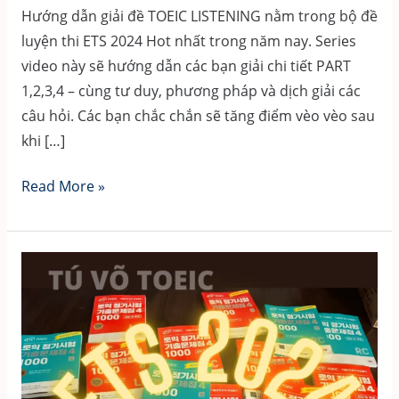
Hướng dẫn giải đề TOEIC LISTENING nằm trong bộ đề
luyện thi ETS 2024 Hot nhất trong năm nay. Series
video này sẽ hướng dẫn các bạn giải chi tiết PART
1,2,3,4 – cùng tư duy, phương pháp và dịch giải các
câu hỏi. Các bạn chắc chắn sẽ tăng điểm vèo vèo sau
khi […]
GIẢI
Read More »
ĐỀ
TOEIC
LISTENING
2024
[FREE]
–
TEST
1