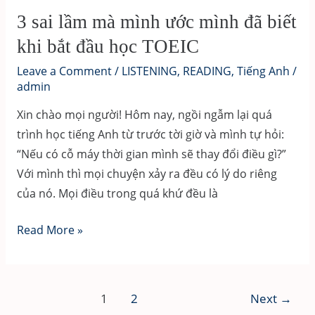
của
3 sai lầm mà mình ước mình đã biết
mỗi
khi bắt đầu học TOEIC
cách
Leave a Comment
/
LISTENING
,
READING
,
Tiếng Anh
/
học,
admin
lời
Xin chào mọi người! Hôm nay, ngồi ngẫm lại quá
khuyên
trình học tiếng Anh từ trước tời giờ và mình tự hỏi:
cho
“Nếu có cỗ máy thời gian mình sẽ thay đổi điều gì?”
bạn)
Với mình thì mọi chuyện xảy ra đều có lý do riêng
của nó. Mọi điều trong quá khứ đều là
3
Read More »
sai
lầm
mà
Post
1
2
Next
→
mình