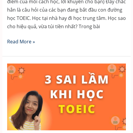
điểm của mỗi cách học, lời khuyên cho bạn) Đây chắc
hẳn là câu hỏi của các bạn đang bắt đầu con đường
học TOEIC. Học tại nhà hay đi học trung tâm. Học sao
cho hiệu quả, vừa túi tiền nhất? Trong bài
Nên
Read More »
tự
học
TOEIC
hay
đến
trung
tâm
(ưu
và
nhược
điểm