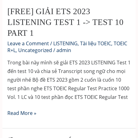
[FREE] GIẢI ETS 2023
LISTENING TEST 1 -> TEST 10
PART 1
Leave a Comment
/
LISTENING
,
Tài liệu TOEIC
,
TOEIC
R+L
,
Uncategorized
/
admin
Trong bài này mình sẽ giải ETS 2023 LISTENING Test 1
đến test 10 và chia sẻ Transcript song ngữ cho mọi
người nhé Bộ đề ETS 2023 gồm 2 cuốn là cuốn 10
test phần nghe ETS TOEIC Regular Test Practice 1000
Vol. 1 LC và 10 test phần đọc ETS TOEIC Regular Test
[FREE]
Read More »
GIẢI
ETS