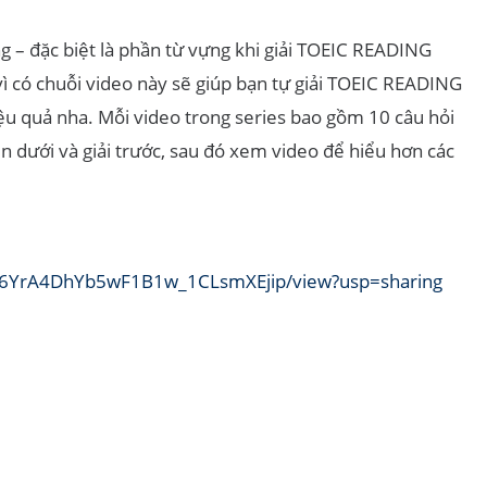
ng – đặc biệt là phần từ vựng khi giải TOEIC READING
vì có chuỗi video này sẽ giúp bạn tự giải TOEIC READING
u quả nha. Mỗi video trong series bao gồm 10 câu hỏi
bên dưới và giải trước, sau đó xem video để hiểu hơn các
L646YrA4DhYb5wF1B1w_1CLsmXEjip/view?usp=sharing