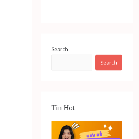
Search
Search
Tin Hot