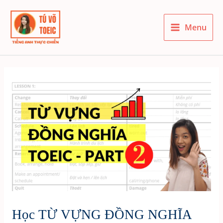
Skip
to
Menu
content
Main
Menu
Học TỪ VỰNG ĐỒNG NGHĨA