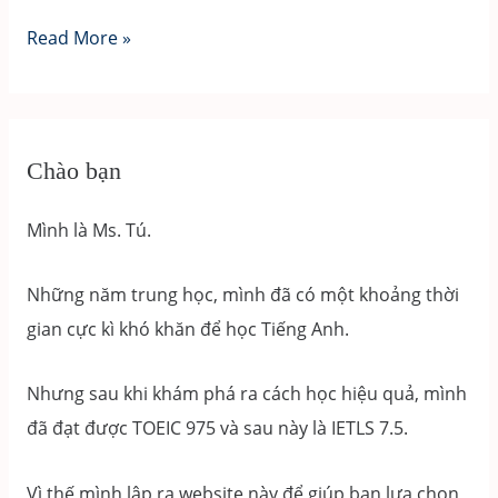
[FREE]
Read More »
GIẢI
ETS
2023
LISTENING
Chào bạn
TEST
1
Mình là Ms. Tú.
-
>
Những năm trung học, mình đã có một khoảng thời
TEST
gian cực kì khó khăn để học Tiếng Anh.
10
PART
Nhưng sau khi khám phá ra cách học hiệu quả, mình
1
đã đạt được TOEIC 975 và sau này là IETLS 7.5.
Vì thế mình lập ra website này để giúp bạn lựa chọn