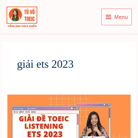
Skip
to
Menu
content
Main
Menu
giải ets 2023