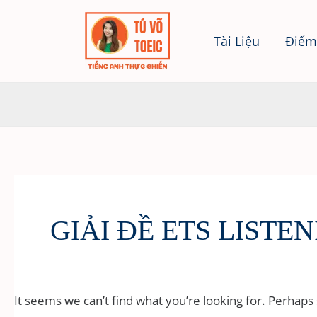
Skip
to
Tài Liệu
Điểm
content
GIẢI ĐỀ ETS LISTE
It seems we can’t find what you’re looking for. Perhaps