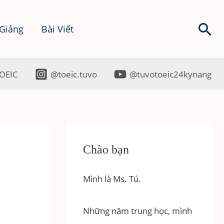
Sea
 Giảng
Bài Viết
OEIC
@toeic.tuvo
@tuvotoeic24kynang
Chào bạn
Mình là Ms. Tú.
Những năm trung học, mình