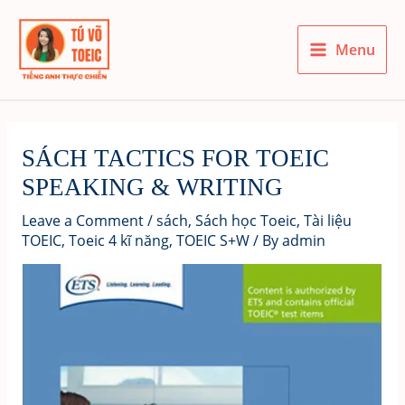
Skip
to
Menu
content
Main
Menu
SÁCH TACTICS FOR TOEIC
SPEAKING & WRITING
Leave a Comment
/
sách
,
Sách học Toeic
,
Tài liệu
TOEIC
,
Toeic 4 kĩ năng
,
TOEIC S+W
/ By
admin