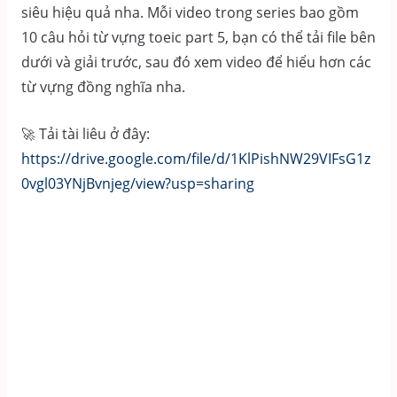
siêu hiệu quả nha. Mỗi video trong series bao gồm
10 câu hỏi từ vựng toeic part 5, bạn có thể tải file bên
dưới và giải trước, sau đó xem video để hiểu hơn các
từ vựng đồng nghĩa nha.
🚀 Tải tài liêu ở đây:
https://drive.google.com/file/d/1KlPishNW29VIFsG1z
0vgl03YNjBvnjeg/view?usp=sharing