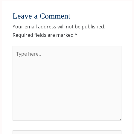
Leave a Comment
Your email address will not be published.
Required fields are marked
*
Type
here..