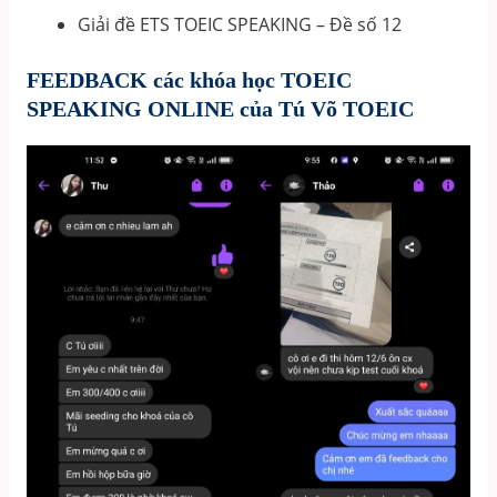
Giải đề ETS TOEIC SPEAKING – Đề số 12
FEEDBACK các khóa học TOEIC
SPEAKING ONLINE của Tú Võ TOEIC