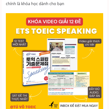
chính là khóa học dành cho bạn