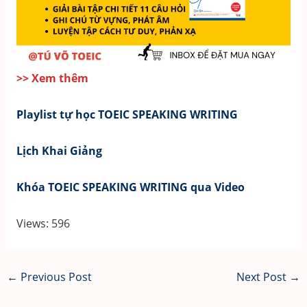
>> Xem thêm
Playlist tự học TOEIC SPEAKING WRITING
Lịch Khai Giảng
Khóa TOEIC SPEAKING WRITING qua Video
Views: 596
Post
←
Previous Post
Next Post
→
navigation