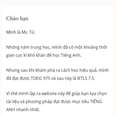
Chào bạn
Mình là Ms. Tú.
Những năm trung học, mình đã có một khoảng thời
gian cực kì khó khăn để học Tiếng Anh.
Nhưng sau khi khám phá ra cách học hiệu quả, mình
đã đạt được TOEIC 975 và sau này là IETLS 7.5.
Vì thế mình lập ra website này để giúp bạn lựa chọn
tài liệu và phương pháp đạt được mục tiêu TIẾNG
ANH nhanh nhất.