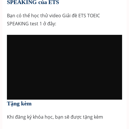
SPEAKING của ETS
Bạn có thể học thử video Giải đề ETS TOEIC
SPEAKING test 1 ở đây:
Tặng kèm
Khi đăng ký khóa học, bạn sẽ được tặng kèm