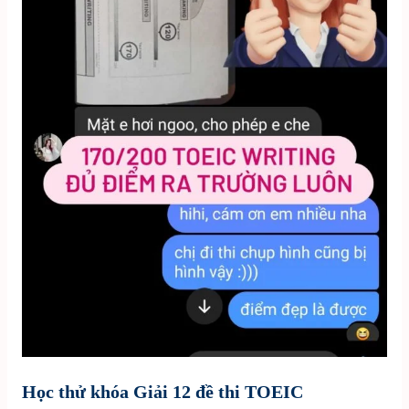
Học thử khóa Giải 12 đề thi TOEIC