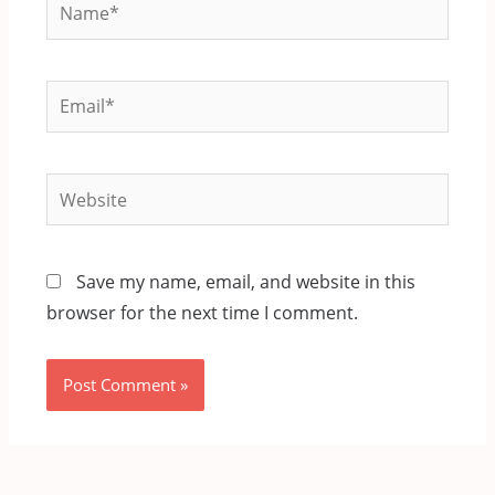
Name*
Email*
Website
Save my name, email, and website in this
browser for the next time I comment.