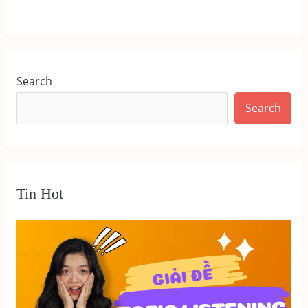
Search
Search
Tin Hot