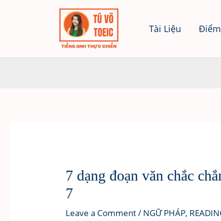
Skip
to
Tài Liệu
Điểm
content
7 dạng đoạn văn chắc chắ
7
Leave a Comment
/
NGỮ PHÁP
,
READIN