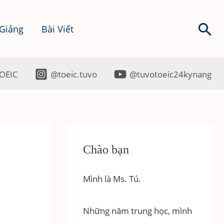
Sea
 Giảng
Bài Viết
OEIC
@toeic.tuvo
@tuvotoeic24kynang
Chào bạn
Mình là Ms. Tú.
Những năm trung học, mình