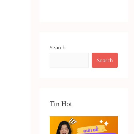
Search
Search
Tin Hot