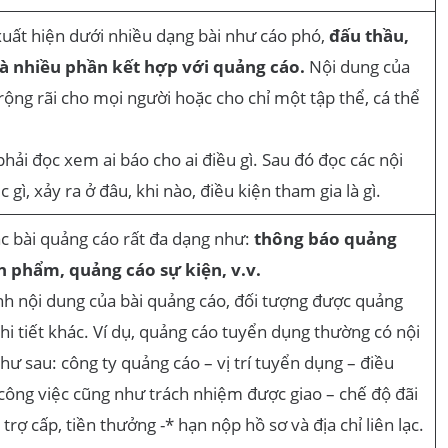
xuất hiện dưới nhiều dạng bài như cáo phó,
đấu thầu,
và nhiều phần kết hợp với quảng cáo.
Nội dung của
rộng rãi cho mọi người hoặc cho chỉ một tập thể, cá thể
phải đọc xem ai báo cho ai điều gì. Sau đó đọc các nội
c gì, xảy ra ở đâu, khi nào, điều kiện tham gia là gì.
ác bài quảng cáo rất đa dạng như:
thông báo quảng
ản phẩm, quảng cáo sự kiện, v.v.
ịnh nội dung của bài quảng cáo, đối tượng được quảng
chi tiết khác. Ví dụ, quảng cáo tuyển dụng thường có nội
hư sau: công ty quảng cáo – vị trí tuyển dụng – điều
công việc cũng như trách nhiệm được giao – chế độ đãi
rợ cấp, tiền thưởng -* hạn nộp hồ sơ và địa chỉ liên lạc.