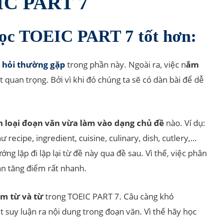
C PART 7
học TOEIC PART 7 tốt hơn:
u hỏi thường gặp
trong phần này. Ngoài ra, việc n
ắm
ất quan trọng. Bởi vì khi đó chúng ta sẽ có dàn bài để dễ
 loại đoạn văn vừa làm vào dạng chủ đề
nào. Ví dụ:
recipe, ingredient, cuisine, culinary, dish, cutlery,…
g lặp đi lặp lại từ đề này qua đề sau. Vì thế, việc phân
ạn tăng điểm rất nhanh.
ụm từ và từ
trong TOEIC PART 7. Câu càng khó
t suy luận ra nội dung trong đoạn văn. Vì thế hãy học