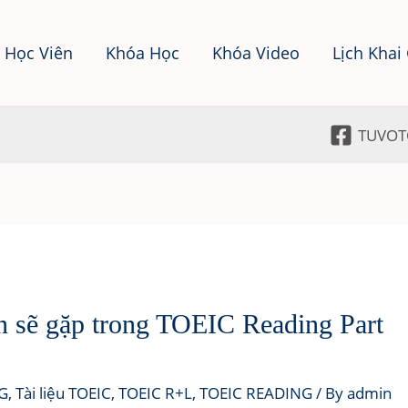
 Học Viên
Khóa Học
Khóa Video
Lịch Khai
TUVOT
n sẽ gặp trong TOEIC Reading Part
G
,
Tài liệu TOEIC
,
TOEIC R+L
,
TOEIC READING
/ By
admin