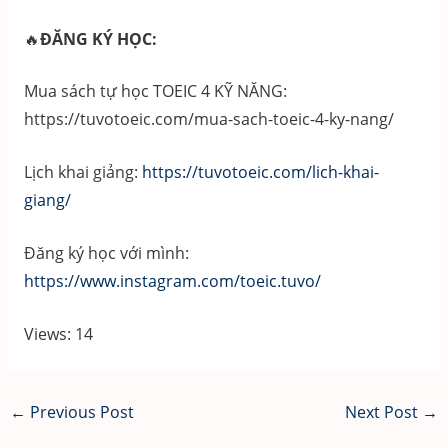
🔥
ĐĂNG KÝ HỌC:
Mua sách tự học TOEIC 4 KỸ NĂNG:
https://tuvotoeic.com/mua-sach-toeic-4-ky-nang/
Lịch khai giảng:
https://tuvotoeic.com/lich-khai-
giang/
Đăng ký học với mình:
https://www.instagram.com/toeic.tuvo/
Views: 14
Post
←
Previous Post
Next Post
→
navigation