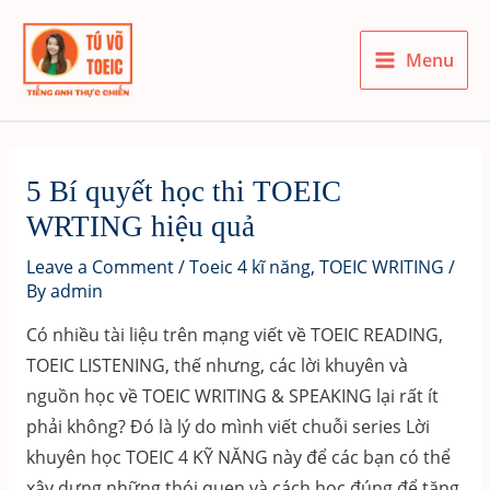
Skip
to
Menu
content
Main
Menu
5 Bí quyết học thi TOEIC
WRTING hiệu quả
Leave a Comment
/
Toeic 4 kĩ năng
,
TOEIC WRITING
/
By
admin
Có nhiều tài liệu trên mạng viết về TOEIC READING,
TOEIC LISTENING, thế nhưng, các lời khuyên và
nguồn học về TOEIC WRITING & SPEAKING lại rất ít
phải không? Đó là lý do mình viết chuỗi series Lời
khuyên học TOEIC 4 KỸ NĂNG này để các bạn có thể
xây dựng những thói quen và cách học đúng để tăng