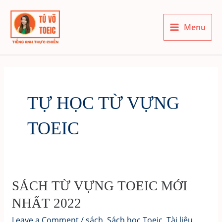
Skip
to
Menu
content
Main
Menu
TỰ HỌC TỪ VỰNG
TOEIC
SÁCH TỪ VỰNG TOEIC MỚI
NHẤT 2022
Leave a Comment
/
sách
,
Sách học Toeic
,
Tài liệu