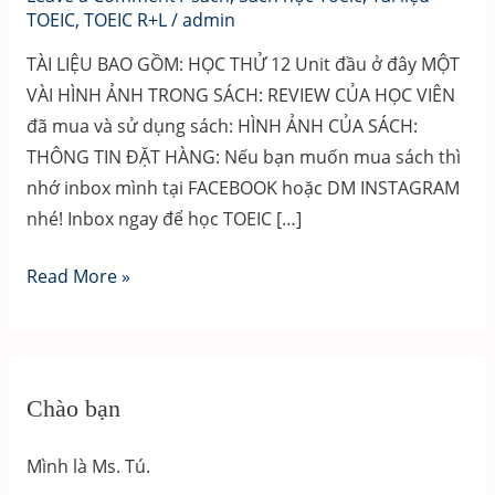
TOEIC
,
TOEIC R+L
/
admin
TÀI LIỆU BAO GỒM: HỌC THỬ 12 Unit đầu ở đây MỘT
VÀI HÌNH ẢNH TRONG SÁCH: REVIEW CỦA HỌC VIÊN
đã mua và sử dụng sách: HÌNH ẢNH CỦA SÁCH:
THÔNG TIN ĐẶT HÀNG: Nếu bạn muốn mua sách thì
nhớ inbox mình tại FACEBOOK hoặc DM INSTAGRAM
nhé! Inbox ngay để học TOEIC […]
SÁCH
Read More »
TỪ
VỰNG
TOEIC
MỚI
Chào bạn
NHẤT
2022
Mình là Ms. Tú.