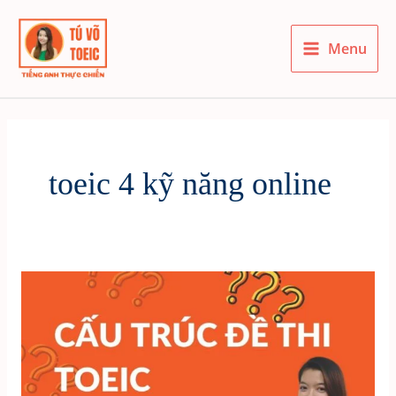
Skip
to
Menu
content
Main
Menu
toeic 4 kỹ năng online