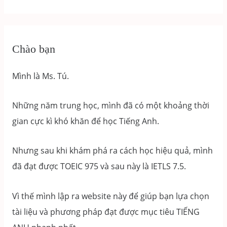
TOEIC
4
KỸ
NĂNG
Chào bạn
–
TOEIC
Mình là Ms. Tú.
SPEAKING
PART
Những năm trung học, mình đã có một khoảng thời
4
gian cực kì khó khăn để học Tiếng Anh.
Nhưng sau khi khám phá ra cách học hiệu quả, mình
đã đạt được TOEIC 975 và sau này là IETLS 7.5.
Vì thế mình lập ra website này để giúp bạn lựa chọn
tài liệu và phương pháp đạt được mục tiêu TIẾNG