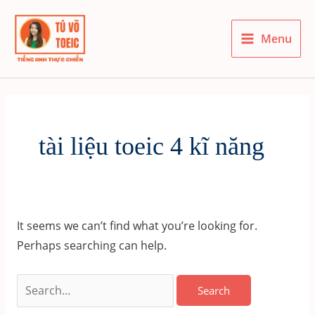
Skip
to
Menu
content
Main
Menu
tài liệu toeic 4 kĩ năng
It seems we can’t find what you’re looking for.
Perhaps searching can help.
Search
for: