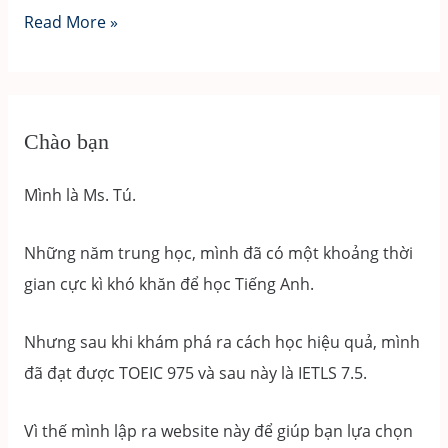
TOEIC
Read More »
–
bước
đệm
hoàn
Chào bạn
hảo
cho
Mình là Ms. Tú.
việc
học
Những năm trung học, mình đã có một khoảng thời
Thạc
gian cực kì khó khăn để học Tiếng Anh.
Sĩ
Nhưng sau khi khám phá ra cách học hiệu quả, mình
đã đạt được TOEIC 975 và sau này là IETLS 7.5.
Vì thế mình lập ra website này để giúp bạn lựa chọn