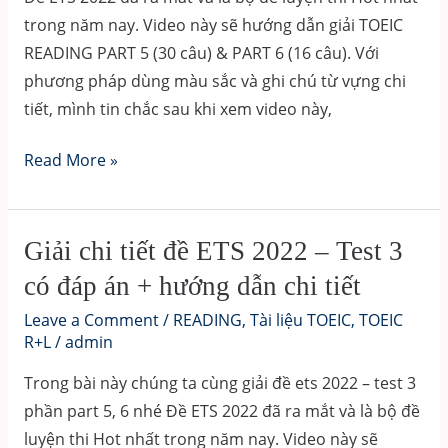
trong năm nay. Video này sẽ hướng dẫn giải TOEIC
có
READING PART 5 (30 câu) & PART 6 (16 câu). Với
đáp
phương pháp dùng màu sắc và ghi chú từ vựng chi
án
tiết, mình tin chắc sau khi xem video này,
+
hướng
Giải
Read More »
dẫn
chi
chi
tiết
tiết
đề
Giải chi tiết đề ETS 2022 – Test 3
ETS
có đáp án + hướng dẫn chi tiết
2022
Leave a Comment
/
READING
,
Tài liệu TOEIC
,
TOEIC
–
R+L
/
admin
Test
Trong bài này chúng ta cùng giải đề ets 2022 – test 3
4
phần part 5, 6 nhé Đề ETS 2022 đã ra mắt và là bộ đề
có
luyện thi Hot nhất trong năm nay. Video này sẽ
đáp