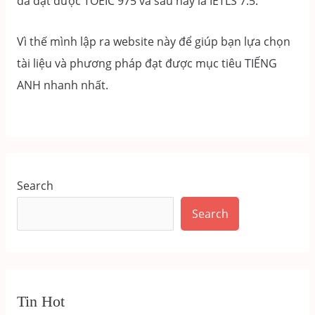
đã đạt được TOEIC 975 và sau này là IETLS 7.5.
hướng
dẫn
Vì thế mình lập ra website này để giúp bạn lựa chọn
chi tiết
tài liệu và phương pháp đạt được mục tiêu TIẾNG
ANH nhanh nhất.
Search
Search
Tin Hot