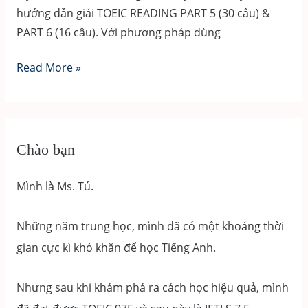
hướng dẫn giải TOEIC READING PART 5 (30 câu) &
án
PART 6 (16 câu). Với phương pháp dùng
+
hướng
Giải
Read More »
dẫn
chi
chi
tiết
tiết
đề
ETS
Chào bạn
2022
–
Mình là Ms. Tú.
Test
3
Những năm trung học, mình đã có một khoảng thời
có
gian cực kì khó khăn để học Tiếng Anh.
đáp
án
Nhưng sau khi khám phá ra cách học hiệu quả, mình
+