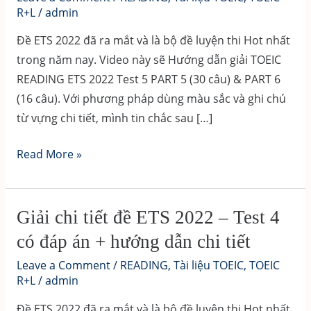
R+L
/
admin
Đề ETS 2022 đã ra mắt và là bộ đề luyện thi Hot nhất
trong năm nay. Video này sẽ Hướng dẫn giải TOEIC
READING ETS 2022 Test 5 PART 5 (30 câu) & PART 6
(16 câu). Với phương pháp dùng màu sắc và ghi chú
từ vựng chi tiết, mình tin chắc sau […]
Giải
Read More »
chi
tiết
đề
Giải chi tiết đề ETS 2022 – Test 4
ETS
có đáp án + hướng dẫn chi tiết
2022
Leave a Comment
/
READING
,
Tài liệu TOEIC
,
TOEIC
–
R+L
/
admin
Test
Đề ETS 2022 đã ra mắt và là bộ đề luyện thi Hot nhất
5