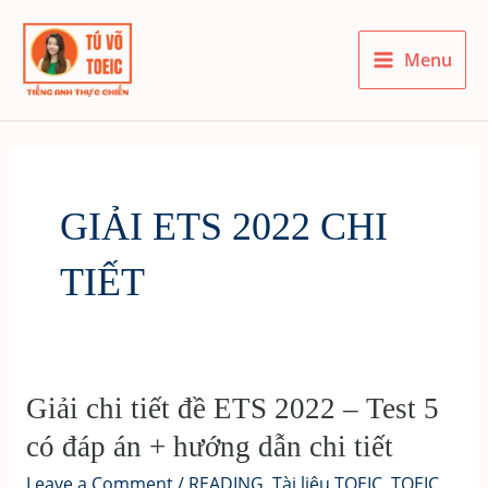
Skip
to
Menu
content
Main
Menu
GIẢI ETS 2022 CHI
TIẾT
Giải chi tiết đề ETS 2022 – Test 5
có đáp án + hướng dẫn chi tiết
Leave a Comment
/
READING
,
Tài liệu TOEIC
,
TOEIC