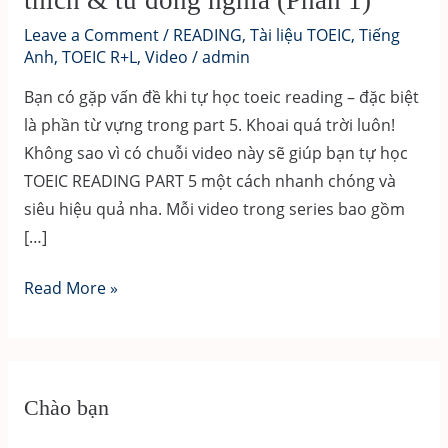
thích & từ đồng nghĩa (Phần 1)
Leave a Comment
/
READING
,
Tài liệu TOEIC
,
Tiếng
Anh
,
TOEIC R+L
,
Video
/
admin
Bạn có gặp vấn đề khi tự học toeic reading – đặc biệt
là phần từ vựng trong part 5. Khoai quá trời luôn!
Không sao vì có chuỗi video này sẽ giúp bạn tự học
TOEIC READING PART 5 một cách nhanh chóng và
siêu hiệu quả nha. Mỗi video trong series bao gồm
[…]
Kỹ
Read More »
năng
giải
TOEIC
READING
Chào bạn
–