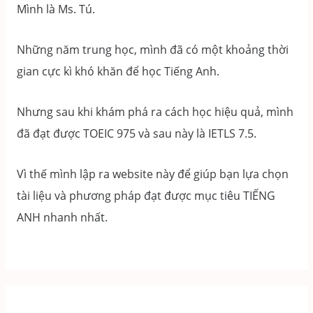
PART
Mình là Ms. Tú.
5
|
Những năm trung học, mình đã có một khoảng thời
Dạng
gian cực kì khó khăn để học Tiếng Anh.
Câu
Từ
Nhưng sau khi khám phá ra cách học hiệu quả, mình
Vựng
đã đạt được TOEIC 975 và sau này là IETLS 7.5.
–
giải
Vì thế mình lập ra website này để giúp bạn lựa chọn
thích
tài liệu và phương pháp đạt được mục tiêu TIẾNG
&
ANH nhanh nhất.
từ
đồng
nghĩa
(Phần
1)