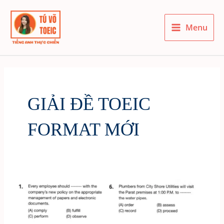
Skip
to
Menu
content
Main
Menu
GIẢI ĐỀ TOEIC
FORMAT MỚI