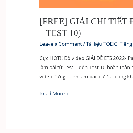
[FREE] GIẢI CHI TIẾT 
– TEST 10)
Leave a Comment
/
Tài liệu TOEIC
,
Tiếng
Cực HOT!! Bộ video GIẢI ĐỀ ETS 2022- Part
làm bài từ Test 1 đến Test 10 hoàn toàn 
video đừng quên làm bài trước. Trong kh
[FREE]
Read More »
GIẢI
CHI
TIẾT
ĐỀ