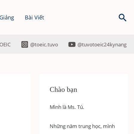
Sea
 Giảng
Bài Viết
OEIC
@toeic.tuvo
@tuvotoeic24kynang
Chào bạn
Mình là Ms. Tú.
Những năm trung học, mình